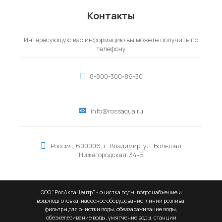
Контакты
Интересующую вас информацию вы можете получить по
телефону
8-800-300-86-30
info@rossaqua.ru
Россия, 600006, г. Владимир, ул. Большая
Нижегородская, 34-Б
ООО "РосАкваЦентр" - очистка воды, водоснабжение и
водоподготовка, насосное оборудование, линии розлива,
фильтры для очистки воды, обеззараживание воды,
обезжелезивание воды, умягчение воды, станции