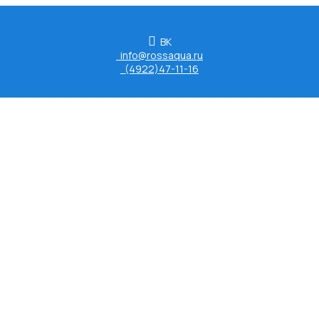
ВК
info@rossaqua.ru
(4922)47-11-16