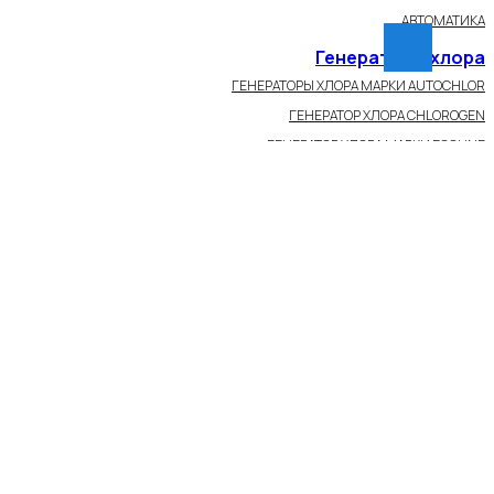
АВТОМАТИКА
Генераторы хлора
ГЕНЕРАТОРЫ ХЛОРА МАРКИ AUTOCHLOR
ГЕНЕРАТОР ХЛОРА CHLOROGEN
ГЕНЕРАТОР ХЛОРА МАРКИ ECOLINE
окументы
тификаты
ые листы
Цены
Новости И Статьи
Объекты
Контакты
С Доставкой По РФ
вки
»
Мембраны Filmtec