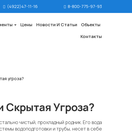
(4922)47-11-16
8-800-775-97-93
менты
Цены
Новости И Статьи
Объекты
Контакты
тая угроза?
и Скрытая Угроза?
стально чистый, прохладный родник. Его вода
истемы водоподготовки и трубы, несет в себе