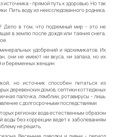
з источника - прямой путь к здоровью. Но так
ки. Пить воду из неисследованного родника,
? Дело в том, что подземный мир - это не
щая в землю после дождя или таяния снега,
ое.
минеральных удобрений и ядохимикатов. Их
н, они не имеют ни вкуса, ни запаха, но их
й и беременных женщин.
кой, но источник способен питаться из
арых деревенских домов, септики коттеджных
ечная палочка, лямблии, ротавирусы - лишь
равление с долгосрочными последствиями.
которых регионах вода естественным образом
 воды без коррекции ведет к заболеваниям
облему не решить.
сезона. Весенние паводки и ливни - период