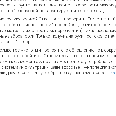
ровень грунтовых вод, вымывая с поверхности максим
тельно безопасной, не гарантирует ничего в половодье.
 источнику велико? Ответ один: проверить. Единственны
, - это бактериологический посев (общее микробное ч
лые металлы, жесткость, минерализация). Такие исследо
ые лаборатории. Только получив на руки протокол с печ
ознанный выбор.
 символ ее чистоты и постоянного обновления. Но в сов
т дорого обойтись. Относитесь к воде из неизученно
слаждаясь моментом, но для ежедневного употребления 
 системами фильтрации. Ваше здоровье - не поле для экс
прошедная качественную обратботку, например через
си