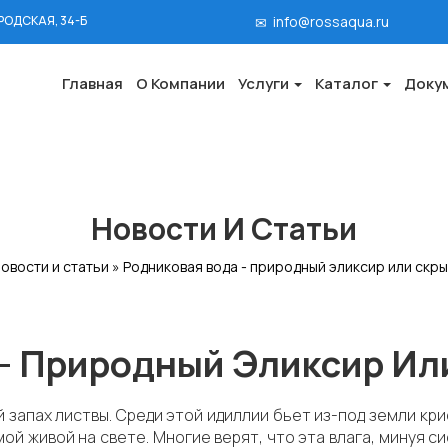
РОДСКАЯ, 34-Б
info@rossaqua.ru
Главная
О Компании
Услуги
Каталог
Доку
Новости И Статьи
овости и статьи
»
Родниковая вода - природный эликсир или скры
- Природный Эликсир Ил
 запах листвы. Среди этой идиллии бьет из-под земли кри
ой живой на свете. Многие верят, что эта влага, минуя с