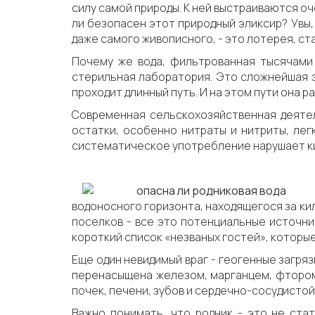
силу самой природы. К ней выстраиваются оче
ли безопасен этот природный эликсир? Увы,
даже самого живописного, - это лотерея, ста
Почему же вода, фильтрованная тысячами 
стерильная лаборатория. Это сложнейшая э
проходит длинный путь. И на этом пути она р
Современная сельскохозяйственная деятел
остатки, особенно нитраты и нитриты, легк
систематическое употребление нарушает ки
водоносного горизонта, находящегося за ки
поселков - все это потенциальные источни
короткий список «незваных гостей», которы
Еще один невидимый враг - геогенные загря
перенасыщена железом, марганцем, фтором
почек, печени, зубов и сердечно-сосудисто
Важно понимать, что родник - это не стат