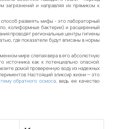
ум загрязнений и направляя их прямиком к
й способ развеять мифы - это лабораторный
исло, колиформные бактерии) и расширенный
вания проводят региональные центры гигиены
атью, где показатели будут вписаны в нормы
ременном мире слепая вера в его абсолютную
го источника как к потенциально опасной.
везите домой проверенную воду из надежных
периментов. Настоящий эликсир жизни — это
стему обратного осмоса
, ведь ее качество