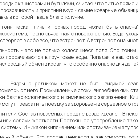
реди с канистрами и бутылями, считая, что питье прямо и
 прозрачность и приятный вкус - самые коварные обманщи
вка в которой - ваше благополучие.
тонн песка, глины и горных пород, может быть опасна
косистема, тесно связанная с поверхностью. Вода, уходя
астворяет в себе все, что встречает. А встречает она мног
ьность - это не только колосящиеся поля. Это тонны 
о просачиваются в грунтовые воды. Попадая в ваш стака
слородный обмен в крови, что особенно опасно для дете
Рядом с родником может не быть видимой свал
лометры от него. Промышленные стоки, выгребные ямы ст
ки бактериологического и химического загрязнения. Киш
е могут превратить поездку за здоровьем в серьезное от
знители. Состав подземных пород не везде идеален. В не
 или солями жесткости. Постоянное употребление такой
й системы. И никакой кипячением или отстаиванием эту пр
ичный объект. Его состав меняется в зависимости от 